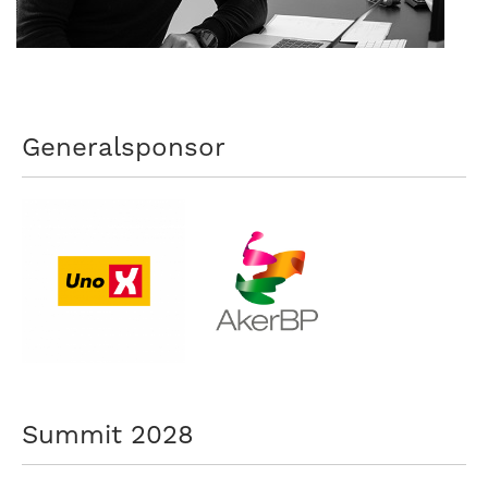
nasjonalt
til
å
bli
en
folkesport.
Generalsponsor
Summit 2028