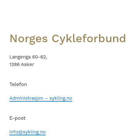
Footer
Norges Cykleforbund
Langenga 60-62,
1386 Asker
Telefon
Administrasjon – sykling.no
E-post
info@sykling.no