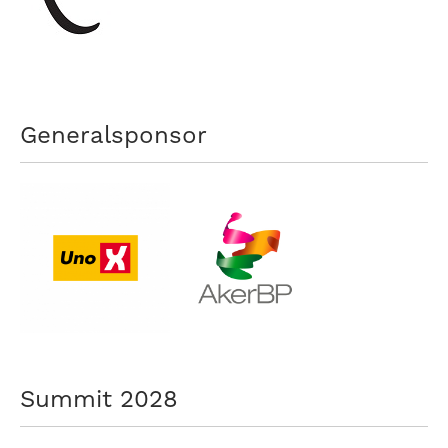
nasjonalt
til
å
bli
en
folkesport.
Generalsponsor
Summit 2028