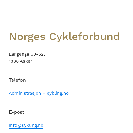
Footer
Norges Cykleforbund
Langenga 60-62,
1386 Asker
Telefon
Administrasjon – sykling.no
E-post
info@sykling.no