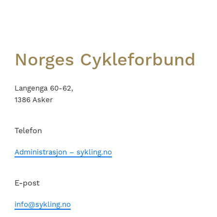
Footer
Norges Cykleforbund
Langenga 60-62,
1386 Asker
Telefon
Administrasjon – sykling.no
E-post
info@sykling.no