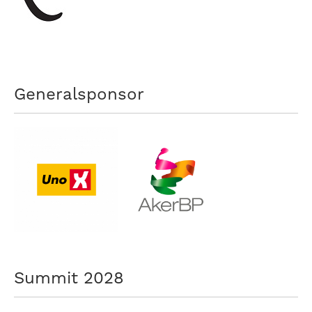
nasjonalt
til
å
bli
en
folkesport.
Generalsponsor
Summit 2028