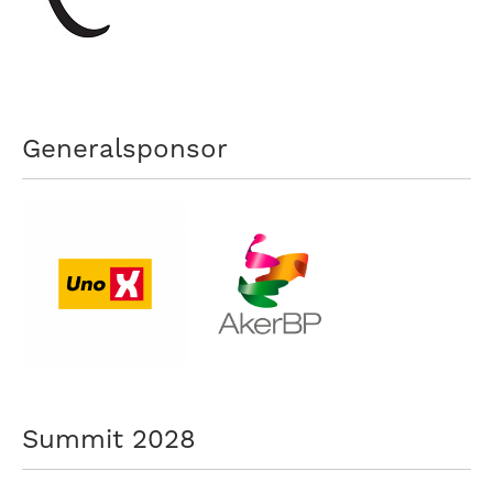
nasjonalt
til
å
bli
en
folkesport.
Generalsponsor
Summit 2028