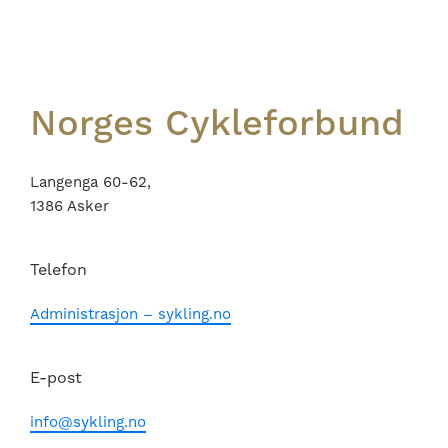
Footer
Norges Cykleforbund
Langenga 60-62,
1386 Asker
Telefon
Administrasjon – sykling.no
E-post
info@sykling.no