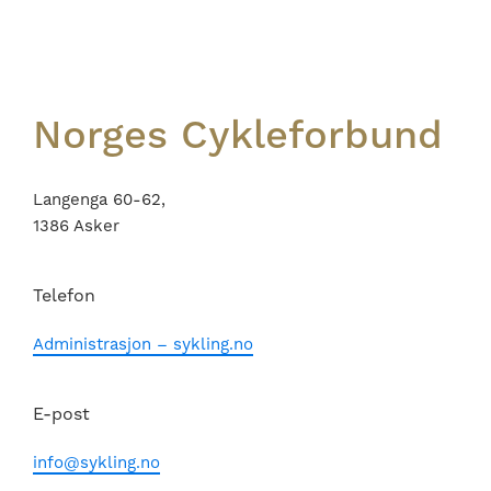
Footer
Norges Cykleforbund
Langenga 60-62,
1386 Asker
Telefon
Administrasjon – sykling.no
E-post
info@sykling.no