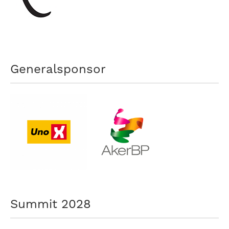
nasjonalt
til
å
bli
en
folkesport.
Generalsponsor
Summit 2028