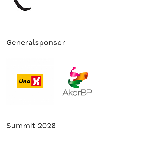
nasjonalt
til
å
bli
en
folkesport.
Generalsponsor
Summit 2028