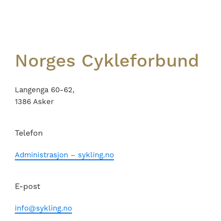
Footer
Norges Cykleforbund
Langenga 60-62,
1386 Asker
Telefon
Administrasjon – sykling.no
E-post
info@sykling.no