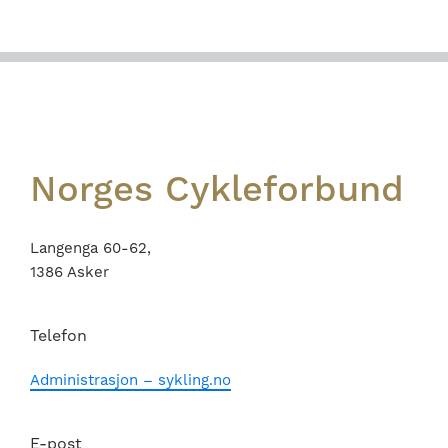
Footer
Norges Cykleforbund
Langenga 60-62,
1386 Asker
Telefon
Administrasjon – sykling.no
E-post