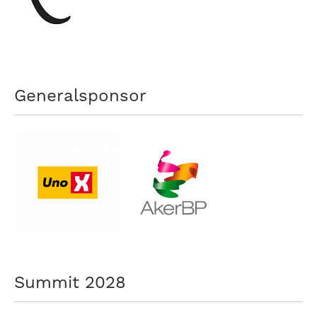
nasjonalt
til
å
bli
en
folkesport.
Generalsponsor
Summit 2028