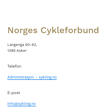
Footer
Norges Cykleforbund
Langenga 60-62,
1386 Asker
Telefon
Administrasjon – sykling.no
E-post
info@sykling.no