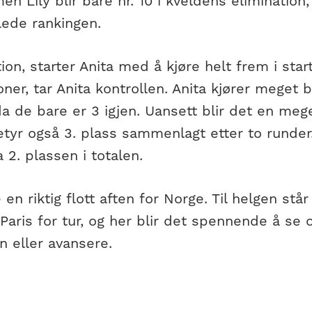
men Lily blir bare nr. 10 i kveldens elimination,
ede rankingen.
tion, starter Anita med å kjøre helt frem i star
oner, tar Anita kontrollen. Anita kjører meget 
l da de bare er 3 igjen. Uansett blir det en meg
tyr også 3. plass sammenlagt etter to runder.
 2. plassen i totalen.
 en riktig flott aften for Norge. Til helgen st
Paris for tur, og her blir det spennende å se
n eller avansere.