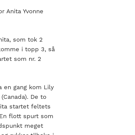
or Anita Yvonne
nita, som tok 2
komme i topp 3, så
artet som nr. 2
da en gang kom Lily
(Canada). De to
ita startet feltets
En flott spurt som
tidspunkt meget