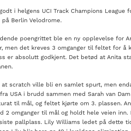
 godt i helgens UCI Track Champions League f
 på Berlin Velodrome.
edende poengrittet ble en ny opplevelse for A
, men det kreves 3 omganger til feltet for å 
ss er absolutt godkjent. Det betød at Anita st
anen.
l at scratch ville bli en samlet spurt, men en
 fra USA i brudd sammen med Sarah van Dam 
urat til mål, og feltet kjørte om 3. plassen. An
 2 omganger til mål og holdt hele veien inn. 
 siste pallplass. Lily Williams ledet på dette 