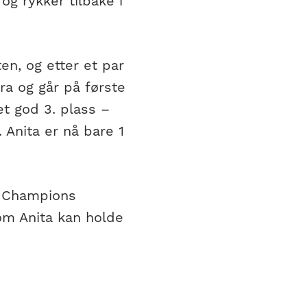
 og rykker tilbake i
ten, og etter et par
bra og går på første
et god 3. plass –
 Anita er nå bare 1
år Champions
 om Anita kan holde