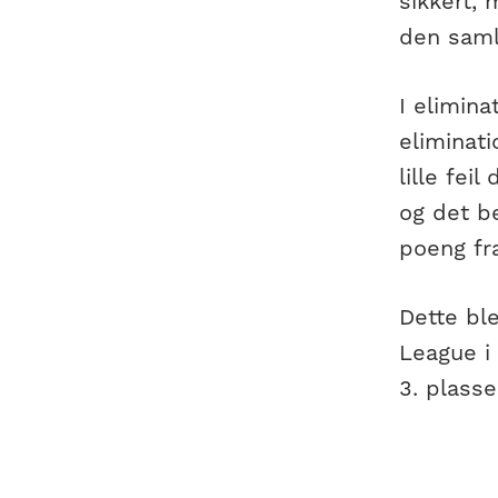
sikkert, 
den saml
I elimina
eliminati
lille fei
og det be
poeng fra
Dette ble
League i 
3. plasse