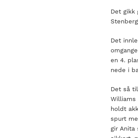
Det gikk
Stenberg
Det innl
omganger
en 4. pla
nede i b
Det så ti
Williams
holdt akk
spurt med
gir Anita