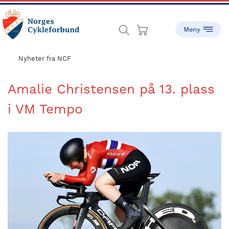
Skip
Skip
to
to
main
footer
content
sykling.no
Norges
Cykleforbund
Nyheter fra NCF
ble
stiftet
Amalie Christensen på 13. plass
i
i VM Tempo
1910,
og
har
gått
fra
å
være
en
liten
idrett