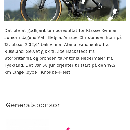
nasjonalt
til
å
bli
en
Det ble et godkjent temporesultat for klasse Kvinner
folkesport.
Junior i dagens VM i Belgia. Amalie Christensen kom på
13. plass, 2.32,61 bak vinner Alena Ivanchenko fra
Russland. Sølvet gikk til Zoe Backstedt fra
Storbritannia og bronsen til Antonia Nedermaier fra
Tyskland. Det var 55 juniorjenter til start på den 19,3
km lange løype i Knokke-Heist.
Generalsponsor